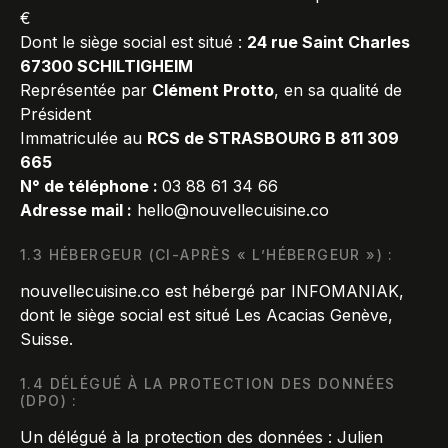
€
Dont le siège social est situé :
24 rue Saint Charles
67300 SCHILTIGHEIM
Représentée par
Clément Protto
, en sa qualité de
Président
Immatriculée au
RCS de STRASBOURG B 811 309
665
N° de téléphone :
03 88 61 34 66
Adresse mail :
hello@nouvellecuisine.co
1.3 HÉBERGEUR (CI-APRÈS « L’HÉBERGEUR ») :
nouvellecuisine.co
est hébergé par INFOMANIAK,
dont le siège social est situé Les Acacias Genève,
Suisse.
1.4 DÉLÉGUÉ À LA PROTECTION DES DONNÉES
(DPO) :
Un délégué à la protection des données : Julien